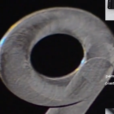
perm
pias