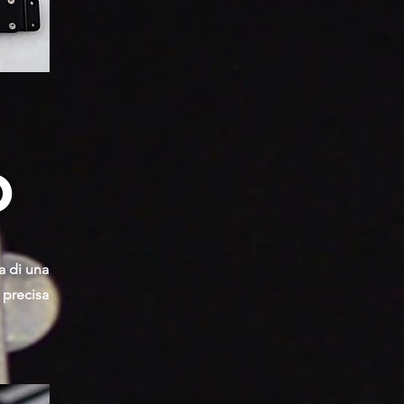
o
a di una
 precisa